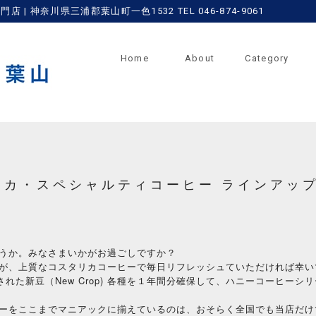
 神奈川県三浦郡葉山町一色1532 TEL 046-874-9061
Home
About
Category
スタリカ・スペシャルティコーヒー ラインアッ
うか。みなさまいかがお過ごしですか？
が、上質なコスタリカコーヒーで毎日リフレッシュていただければ幸い
された新豆（New Crop) 各種を１年間分確保して、ハニーコーヒー
ーをここまでマニアックに揃えているのは、おそらく全国でも当店だけ